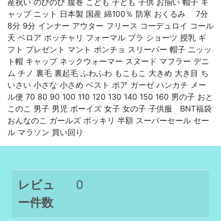
産祝い のびのび 腹巻 こども 子ども 子供 お揃い 帽子 キ
ャップ ニット 日本製 国産 綿100％ 防寒 おくるみ 7分
8分 9分 インナー アウター フリース コーデュロイ コール
天 ベロア ポッチャリ フォーマル ブラ ショーツ 授乳 ギ
フト プレゼント マント ポンチョ スリーパー 帽子 ニッッ
ト帽 キャップ ネックウォーマー スヌード マフラー デニ
ム チノ 裏毛 裏起毛 ふわふわ もこもこ 大きめ 大き目 ち
いさい 小さな 小さめ ベスト ボア ガーゼ ハンカチ メー
ル便 70 80 90 100 110 120 130 140 150 160 男の子 おと
このこ 男子 男児 ボーイズ 女子 女の子 子供服 BNT福袋
おんなのこ ガールズ ポッキリ 半額 スーパーセール セー
ル マラソン 買い回り
レビュ
0
ー件数